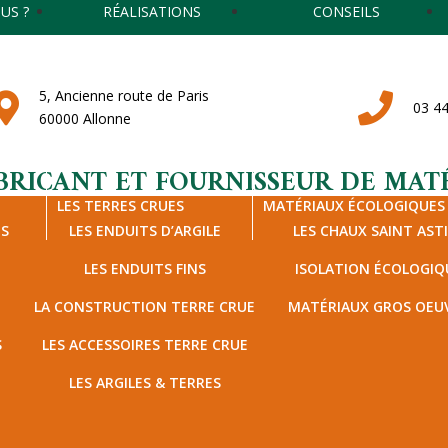
US ?
RÉALISATIONS
CONSEILS
5, Ancienne route de Paris
03 44
60000 Allonne
BRICANT ET FOURNISSEUR DE MATÉ
LES TERRES CRUES
MATÉRIAUX ÉCOLOGIQUES
TS
LES ENDUITS D’ARGILE
LES CHAUX SAINT AST
LES ENDUITS FINS
ISOLATION ÉCOLOGIQ
LA CONSTRUCTION TERRE CRUE
MATÉRIAUX GROS OEU
S
LES ACCESSOIRES TERRE CRUE
LES ARGILES & TERRES