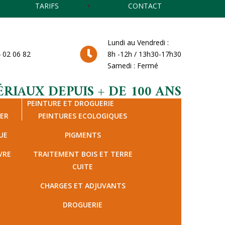
TARIFS
CONTACT
Lundi au Vendredi :
 02 06 82
8h -12h / 13h30-17h30
Samedi : Fermé
RIAUX DEPUIS + DE 100 ANS
PEINTURE ET DROGUERIE
IER
PEINTURES ECOLOGIQUES
UE
PIGMENTS
VRE
TRAITEMENT BOIS ET TERRE
CUITE
CHARGES ET ADJUVANTS
DROGUERIE