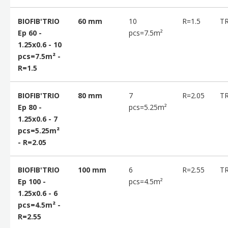
BIOFIB'TRIO
60 mm
10
R=1.5
T
Ep 60 -
pcs=7.5m²
1.25x0.6 - 10
pcs=7.5m² -
R=1.5
BIOFIB'TRIO
80 mm
7
R=2.05
T
Ep 80 -
pcs=5.25m²
1.25x0.6 - 7
pcs=5.25m²
- R=2.05
BIOFIB'TRIO
100 mm
6
R=2.55
T
Ep 100 -
pcs=4.5m²
1.25x0.6 - 6
pcs=4.5m² -
R=2.55