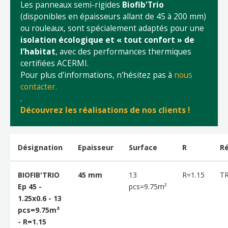
Les panneaux semi-rigides
Biofib'Trio
(disponibles en épaisseurs allant de 45 à 200 mm)
ou rouleaux, sont spécialement adaptés pour une
isolation écologique et « tout confort » de
l’habitat
, avec des performances thermiques
certifiées ACERMI.
Pour plus d'informations, n'hésitez pas à
nous
contacter.
.
Découvrez les réalisations de nos clients !
Désignation
Epaisseur
Surface
R
R
BIOFIB'TRIO
45 mm
13
R=1.15
T
Ep 45 -
pcs=9.75m²
1.25x0.6 - 13
pcs=9.75m²
- R=1.15