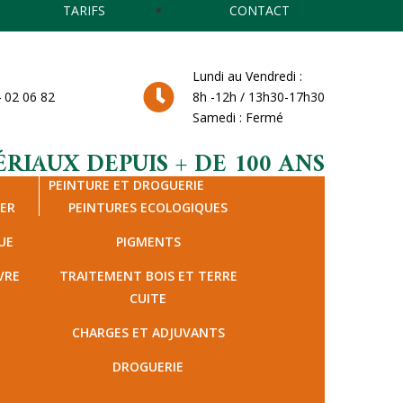
TARIFS
CONTACT
Lundi au Vendredi :
 02 06 82
8h -12h / 13h30-17h30
Samedi : Fermé
RIAUX DEPUIS + DE 100 ANS
PEINTURE ET DROGUERIE
IER
PEINTURES ECOLOGIQUES
UE
PIGMENTS
VRE
TRAITEMENT BOIS ET TERRE
CUITE
CHARGES ET ADJUVANTS
DROGUERIE