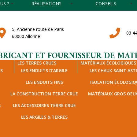
US ?
RÉALISATIONS
CONSEILS
5, Ancienne route de Paris
03 44
60000 Allonne
BRICANT ET FOURNISSEUR DE MATÉ
LES TERRES CRUES
MATÉRIAUX ÉCOLOGIQUES
TS
LES ENDUITS D’ARGILE
LES CHAUX SAINT AST
LES ENDUITS FINS
ISOLATION ÉCOLOGIQ
LA CONSTRUCTION TERRE CRUE
MATÉRIAUX GROS OEU
S
LES ACCESSOIRES TERRE CRUE
LES ARGILES & TERRES