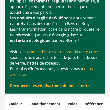
multiples :
respirants
,
régulateur d'humidité,
il
apporte également une inertie thermique et
acoustique à vos parois.
Les
enduits d'argile deWulf
sont entièrement
naturels, issus des carrières du Pays de Bray.
Leur transformation locale dans notre briqueterie
ne nécessite que peu d'énergie grise : un
matériau écologique
par excellence !
.
Visitez la
gamme d'accessoires pour la terre crue
:
sous-couche d'accroche, toile de jute, toile de soie
de verre, nattes de roseaux.
Pour plus d'informations, n'hésitez pas à
nous
contacter.
.
Découvrez les réalisations de nos clients !
Couleur
Conditionnement
Poids
Référence