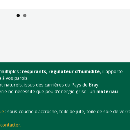
multiples :
respirants
, régulateur d'humidité,
il apporte
 à vos parois.
 naturels, issus des carrières du Pays de Bray.
rie ne nécessite que peu d'énergie grise : un
matériau
ue
: sous-couche d'accroche, toile de jute, toile de soie de verr
contacter.