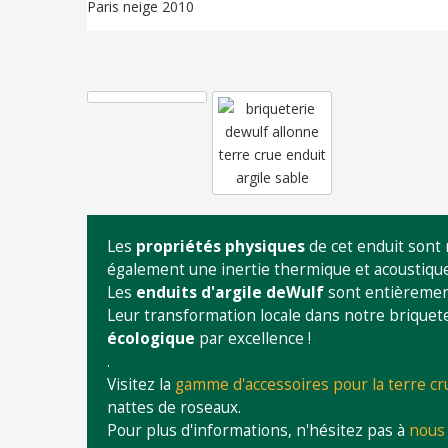
Paris neige 2010
Les
propriétés physiques
de cet enduit sont 
également une inertie thermique et acoustique
Les
enduits d'argile deWulf
sont entièrement
Leur transformation locale dans notre briquete
écologique
par excellence !
.
Visitez la
gamme d'accessoires pour la terre cr
nattes de roseaux.
Pour plus d'informations, n'hésitez pas à
nous 