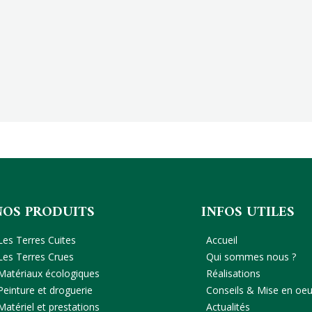
NOS PRODUITS
INFOS UTILES
Les Terres Cuites
Accueil
Les Terres Crues
Qui sommes nous ?
Matériaux écologiques
Réalisations
Peinture et droguerie
Conseils & Mise en oe
Matériel et prestations
Actualités