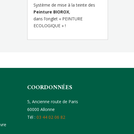
Système de mise à la teinte des
Peinture BIOROX
,
dans l’onglet « PEINTURE
ECOLOGIQUE » !
COORDONNÉES
5, Ancienne route de Paris
60000 Allonne
Tél :
03 44 02 06 82
uvre