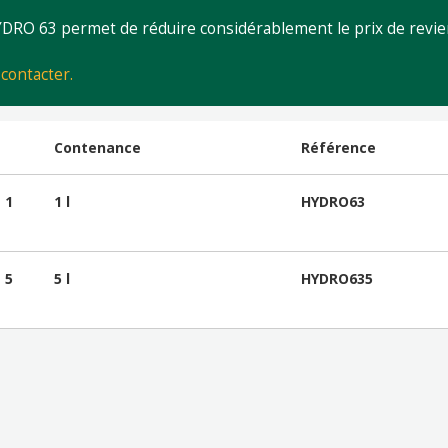
YDRO 63 permet de réduire considérablement le prix de revie
contacter.
Contenance
Référence
 1
1 l
HYDRO63
 5
5 l
HYDRO635