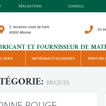
?
RÉALISATIONS
CONSEILS
5, Ancienne route de Paris
03 44
60000 Allonne
BRICANT ET FOURNISSEUR DE MATÉ
S CRUES
MATÉRIAUX ÉCOLOGIQUES
PEINTURE 
ATÉGORIE:
BRIQUES
LONNE ROUGE