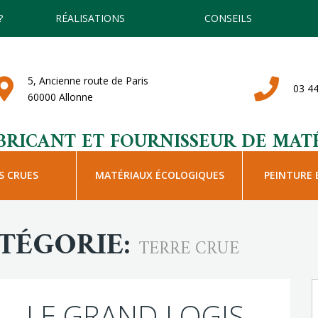
?
RÉALISATIONS
CONSEILS
5, Ancienne route de Paris
03 44
60000 Allonne
BRICANT ET FOURNISSEUR DE MATÉ
S CRUES
MATÉRIAUX ÉCOLOGIQUES
PEINTURE 
ATÉGORIE:
TERRE CRUE
 – LE GRAND LOGIS