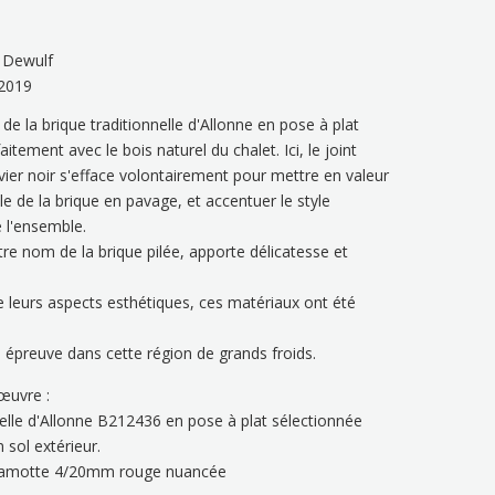
t Dewulf
2019
de la brique traditionnelle d'Allonne en pose à plat
itement avec le bois naturel du chalet. Ici, le joint
avier noir s'efface volontairement pour mettre en valeur
le de la brique en pavage, et accentuer le style
 l'ensemble.
re nom de la brique pilée, apporte délicatesse et
e leurs aspects esthétiques, ces matériaux ont été
e épreuve dans cette région de grands froids.
œuvre :
nelle d'Allonne B212436 en pose à plat sélectionnée
 sol extérieur.
Chamotte 4/20mm rouge nuancée