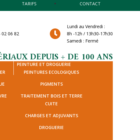
TARIFS
CONTACT
Lundi au Vendredi :
 02 06 82
8h -12h / 13h30-17h30
Samedi : Fermé
RIAUX DEPUIS + DE 100 ANS
PEINTURE ET DROGUERIE
IER
PEINTURES ECOLOGIQUES
UE
PIGMENTS
VRE
TRAITEMENT BOIS ET TERRE
CUITE
CHARGES ET ADJUVANTS
DROGUERIE