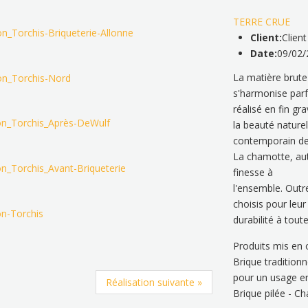
TERRE CRUE
Client:
Clien
Date:
09/02/
La matière brute 
s'harmonise parfa
réalisé en fin gr
la beauté naturel
contemporain de
La chamotte, aut
finesse à
l'ensemble. Outr
choisis pour leur
durabilité à tout
Produits mis en 
Brique tradition
pour un usage en
Réalisation suivante »
Brique pilée - 