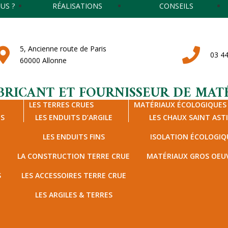
US ?
RÉALISATIONS
CONSEILS
5, Ancienne route de Paris
03 44
60000 Allonne
BRICANT ET FOURNISSEUR DE MATÉ
LES TERRES CRUES
MATÉRIAUX ÉCOLOGIQUES
TS
LES ENDUITS D’ARGILE
LES CHAUX SAINT AST
LES ENDUITS FINS
ISOLATION ÉCOLOGIQ
LA CONSTRUCTION TERRE CRUE
MATÉRIAUX GROS OEU
S
LES ACCESSOIRES TERRE CRUE
LES ARGILES & TERRES