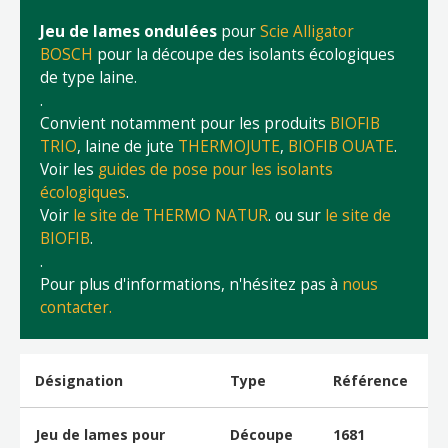
Jeu de lames ondulées
pour
Scie Alligator
BOSCH
pour la découpe des isolants écologiques
de type laine.
.
Convient notamment pour les produits
BIOFIB
TRIO
, laine de jute
THERMOJUTE
,
BIOFIB OUATE
.
Voir les
guides de pose pour les isolants
écologiques
.
Voir
le site de THERMO NATUR
. ou sur
le site de
BIOFIB
.
.
Pour plus d'informations, n'hésitez pas à
nous
contacter.
Désignation
Type
Référence
Jeu de lames pour
Découpe
1681